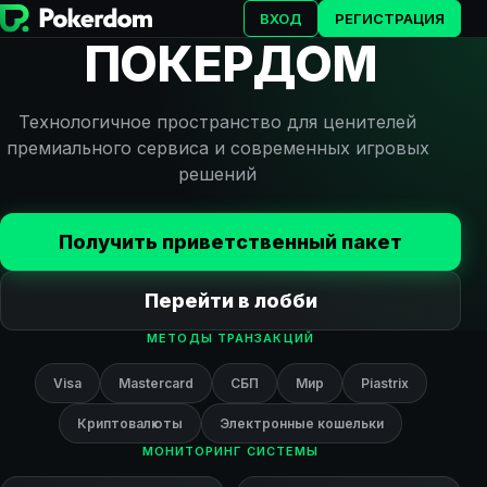
ВХОД
РЕГИСТРАЦИЯ
ПОКЕРДОМ
Технологичное пространство для ценителей
премиального сервиса и современных игровых
решений
Получить приветственный пакет
Перейти в лобби
МЕТОДЫ ТРАНЗАКЦИЙ
Visa
Mastercard
СБП
Мир
Piastrix
Криптовалюты
Электронные кошельки
МОНИТОРИНГ СИСТЕМЫ