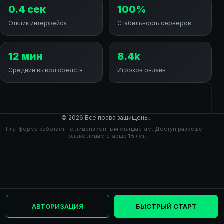
0.4 сек
100%
Отклик интерфейса
Стабильность серверов
12 мин
8.4k
Средний вывод средств
Игроков онлайн
©
2026
Все права защищены.
Платформа работает по лицензионным стандартам. Доступ разрешен
только лицам старше 18 лет.
АВТОРИЗАЦИЯ
БЫСТРЫЙ СТАРТ